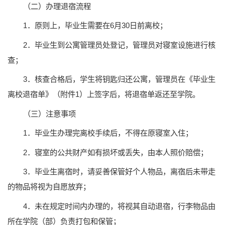
（二）办理退宿流程
1．原则上，毕业生需要在6月30日前离校；
2．毕业生到公寓管理员处登记，管理员对寝室设施进行核
查；
3．核查合格后，学生将钥匙归还公寓，管理员在《毕业生
离校退宿单》（附件1）上签字后，将退宿单返还至学院。
（三）注意事项
1．毕业生办理完离校手续后，不得在原寝室入住；
2．寝室的公共财产如有损坏或丢失，由本人照价赔偿；
3．毕业生离宿时，请妥善保管好个人物品，离宿后未带走
的物品将视为自愿放弃；
4．未在规定时间内办理的，将视其自动退宿，行李物品由
所在学院（部）负责打包和保管；