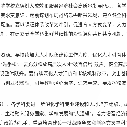
影响学校立德树人成效和服务经济社会高质量发展能力。各学
应变求变意识，超前谋划布局战略急需新兴领域，
建立健全科
适配度。要以课程体系改革为牵引，促进育人方式变革，大力
机制，在建立健全学科集群基础性前沿性课程共建共享机制、
一资源。要持续加大人才队伍建设工作力度，优化人才引育体
先手棋”。要充分释放高层次人才“破百倍增”效应，健全高
实现整体跃升。要持续深化人才评价和考核机制改革，突出
干事创业积极性，引导教师潜心治学、追求卓越。要发挥校友
）、各学科要进一步深化学科专业建设和人才培养组织方式改
”，主动融入服务国家、学校发展的“大逻辑”，着力增强经
新”等政策为抓手，重点培育建设一批战略急需和新兴交叉学